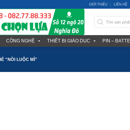
GIỚI THIỆU
LIÊN HỆ
Tìm
kiếm
sản
phẩm
CÔNG NGHỆ
THIẾT BỊ GIÁO DỤC
PIN – BATT
 “NỒI LUỘC MÌ”