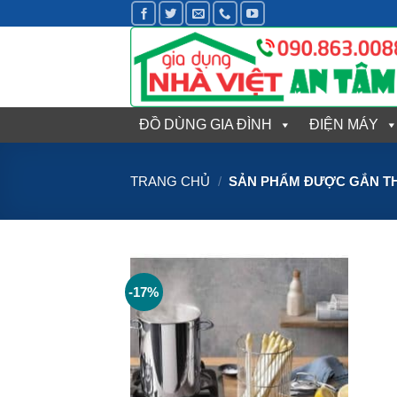
Bỏ
qua
nội
dung
ĐỒ DÙNG GIA ĐÌNH
ĐIỆN MÁY
TRANG CHỦ
/
SẢN PHẨM ĐƯỢC GẮN THẺ
-17%