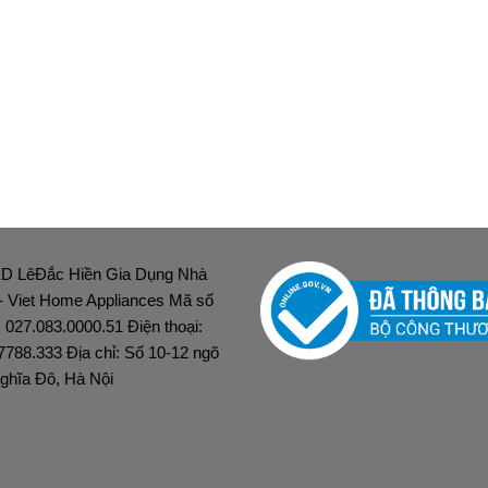
D LêĐắc Hiền Gia Dụng Nhà
 - Viet Home Appliances Mã số
: 027.083.0000.51 Điện thoại:
7788.333 Địa chỉ: Số 10-12 ngõ
ghĩa Đô, Hà Nội