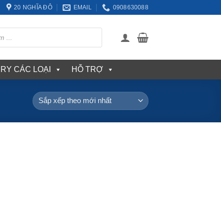
20 NGHĨA ĐÔ
EMAIL
0908630088
ERY CÁC LOẠI
HỖ TRỢ