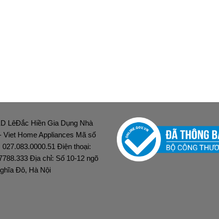
D LêĐắc Hiền Gia Dụng Nhà
 - Viet Home Appliances Mã số
: 027.083.0000.51 Điện thoại:
7788.333 Địa chỉ: Số 10-12 ngõ
ghĩa Đô, Hà Nội