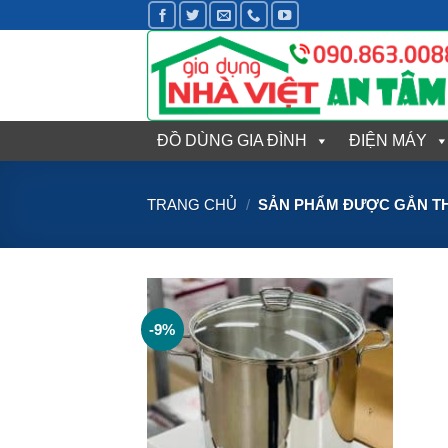
Bỏ
qua
nội
dung
ĐỒ DÙNG GIA ĐÌNH
ĐIỆN MÁY
TRANG CHỦ
/
SẢN PHẨM ĐƯỢC GẮN TH
-9%