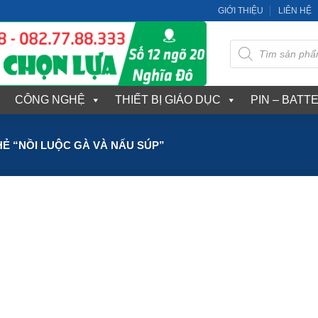
GIỚI THIỆU
LIÊN HỆ
Tìm
kiếm
sản
phẩm
CÔNG NGHỆ
THIẾT BỊ GIÁO DỤC
PIN – BATT
Ẻ “NỒI LUỘC GÀ VÀ NẤU SÚP”