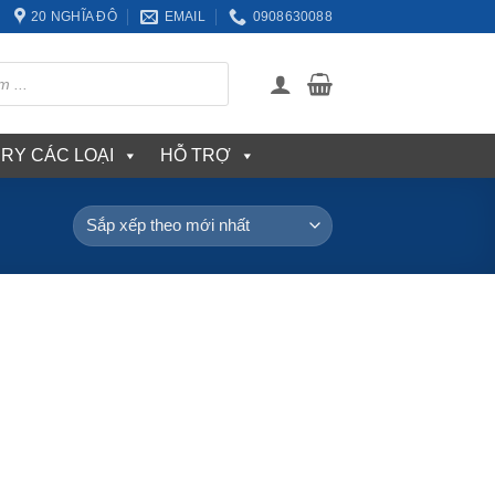
20 NGHĨA ĐÔ
EMAIL
0908630088
ERY CÁC LOẠI
HỖ TRỢ