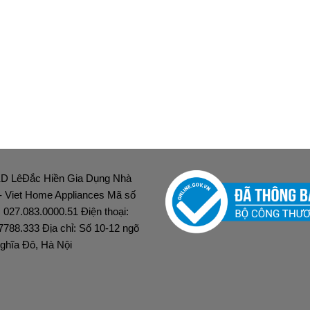
D LêĐắc Hiền Gia Dụng Nhà
 - Viet Home Appliances Mã số
: 027.083.0000.51 Điện thoại:
7788.333 Địa chỉ: Số 10-12 ngõ
ghĩa Đô, Hà Nội