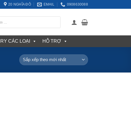
20 NGHĨA ĐÔ
EMAIL
0908630088
ERY CÁC LOẠI
HỖ TRỢ