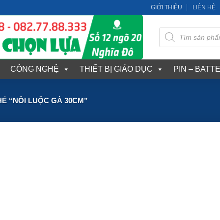
GIỚI THIỆU
LIÊN HỆ
Tìm
kiếm
sản
phẩm
CÔNG NGHỆ
THIẾT BỊ GIÁO DỤC
PIN – BATT
Ẻ “NỒI LUỘC GÀ 30CM”