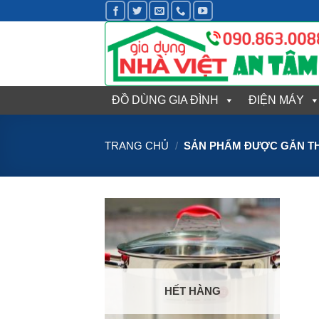
Bỏ
qua
nội
dung
ĐỒ DÙNG GIA ĐÌNH
ĐIỆN MÁY
TRANG CHỦ
/
SẢN PHẨM ĐƯỢC GẮN TH
HẾT HÀNG