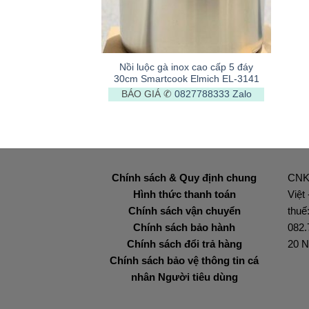
+
Nồi luộc gà inox cao cấp 5 đáy
30cm Smartcook Elmich EL-3141
BÁO GIÁ ✆
0827788333
Zalo
Chính sách & Quy định chung
CNK
Hình thức thanh toán
Việt
Chính sách vận chuyển
thuế
Chính sách bảo hành
082.
Chính sách đổi trả hàng
20 N
Chính sách bảo vệ thông tin cá
nhân Người tiêu dùng