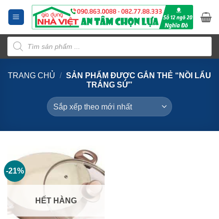
Bỏ
qua
nội
Tìm
dung
kiếm
sản
phẩm
TRANG CHỦ
/
SẢN PHẨM ĐƯỢC GẮN THẺ “NỒI LẨU
TRÁNG SỨ”
-21%
HẾT HÀNG