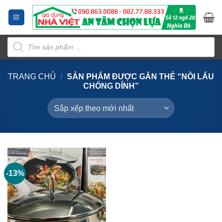
Bỏ
qua
nội
Tìm
dung
kiếm
sản
phẩm
TRANG CHỦ
/
SẢN PHẨM ĐƯỢC GẮN THẺ “NỒI LẨU
CHỐNG DÍNH”
-13%