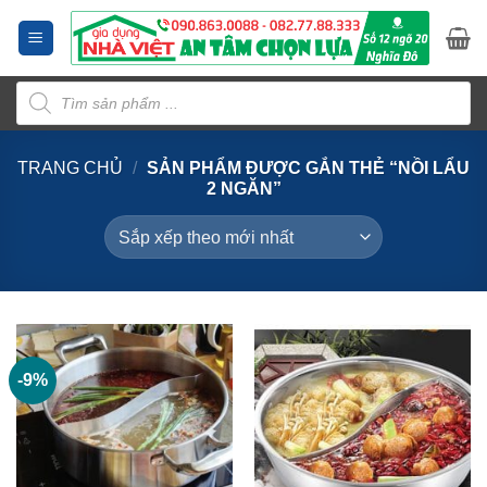
Bỏ
qua
nội
Tìm
dung
kiếm
sản
phẩm
TRANG CHỦ
/
SẢN PHẨM ĐƯỢC GẮN THẺ “NỒI LẨU
2 NGĂN”
-9%