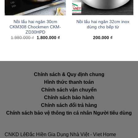
Nồi lẩu hai ngăn 30cm
Nồi lẩu hai ngăn 32cm inox
CKM308 Chockmen CKM-
dùng cho bếp từ
ZD30HPD
Giá
Giá
1.980.000
₫
1.800.000
₫
200.000
₫
gốc
hiện
là:
tại
1.980.000 ₫.
là:
1.800.000 ₫.
Chính sách & Quy định chung
Hình thức thanh toán
Chính sách vận chuyển
Chính sách bảo hành
Chính sách đổi trả hàng
Chính sách bảo vệ thông tin cá nhân Người tiêu dùng
CNKD LêĐắc Hiền Gia Dụng Nhà Việt - Viet Home