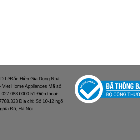
D LêĐắc Hiền Gia Dụng Nhà
 - Viet Home Appliances Mã số
: 027.083.0000.51 Điện thoại:
7788.333 Địa chỉ: Số 10-12 ngõ
ghĩa Đô, Hà Nội