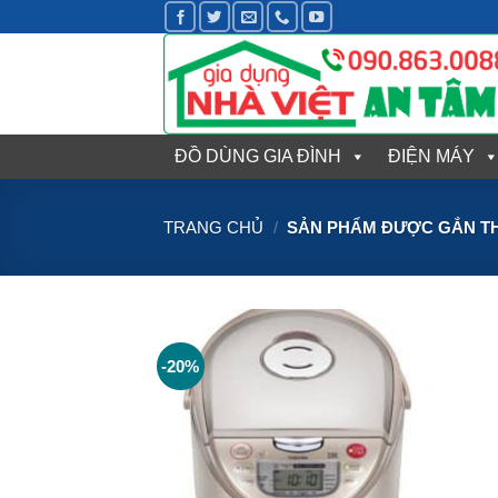
Bỏ
qua
nội
dung
ĐỒ DÙNG GIA ĐÌNH
ĐIỆN MÁY
TRANG CHỦ
/
SẢN PHẨM ĐƯỢC GẮN THẺ 
-20%