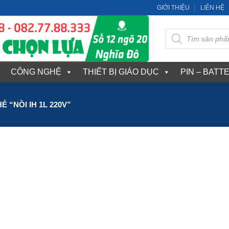
GIỚI THIỆU
LIÊN HỆ
Tìm
kiếm
sản
phẩm
CÔNG NGHỆ
THIẾT BỊ GIÁO DỤC
PIN – BATT
“NỒI IH 1L 220V”