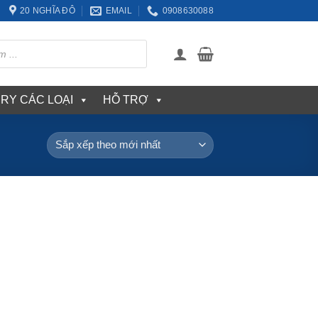
20 NGHĨA ĐÔ
EMAIL
0908630088
ERY CÁC LOẠI
HỖ TRỢ