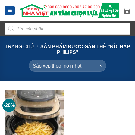
Bỏ
qua
nội
Tìm
dung
kiếm
sản
phẩm
TRANG CHỦ
/
SẢN PHẨM ĐƯỢC GẮN THẺ “NỒI HẤP
PHILIPS”
-20%