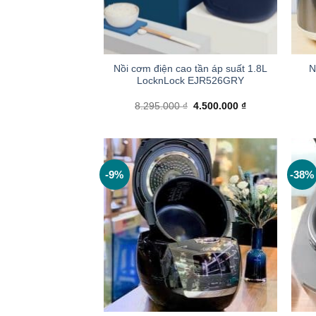
+
+
Nồi cơm điện cao tần áp suất 1.8L
N
LocknLock EJR526GRY
Giá
Giá
8.295.000
₫
4.500.000
₫
gốc
hiện
là:
tại
8.295.000 ₫.
là:
4.500.000 ₫.
-9%
-38%
+
+