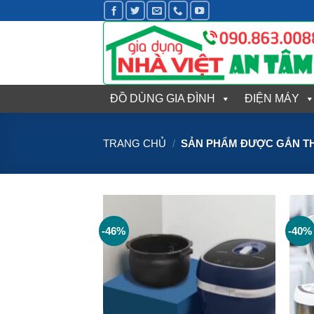
Bỏ
qua
nội
dung
ĐỒ DÙNG GIA ĐÌNH
ĐIỆN MÁY
TRANG CHỦ
/
SẢN PHẨM ĐƯỢC GẮN TH
-46%
-40%