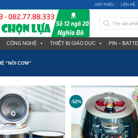
GIỚI THIỆU
LIÊN HỆ
Tìm
kiếm
sản
phẩm
CÔNG NGHỆ
THIẾT BỊ GIÁO DỤC
PIN – BATT
Ẻ “NỒI CƠM”
-52%