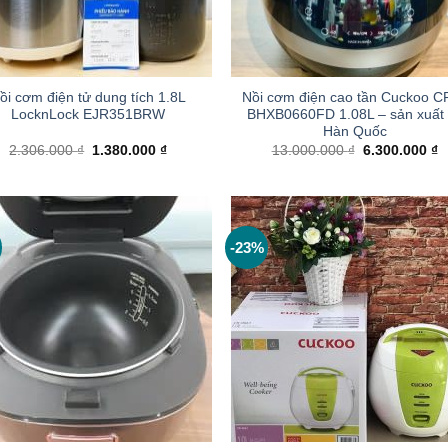
+
ồi cơm điện tử dung tích 1.8L
Nồi cơm điện cao tần Cuckoo C
LocknLock EJR351BRW
BHXB0660FD 1.08L – sản xuất 
Hàn Quốc
Giá
Giá
Giá
G
2.306.000
₫
1.380.000
₫
13.000.000
₫
6.300.000
₫
gốc
hiện
gốc
h
là:
tại
là:
tạ
2.306.000 ₫.
là:
13.000.000 ₫
là
1.380.000 ₫.
6
-23%
+