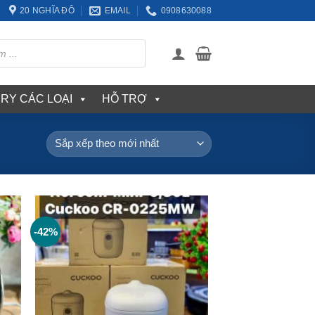
20 NGHĨA ĐÔ
EMAIL
0908630088
ERY CÁC LOẠI
HỖ TRỢ
-42%