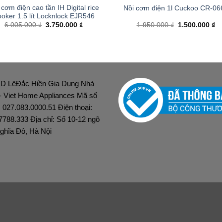
 cơm điện cao tần IH Digital rice
Nồi cơm điện 1l Cuckoo CR-06
oker 1.5 lít Locknlock EJR546
Giá
Giá
Giá
Gi
6.005.000
₫
3.750.000
₫
1.950.000
₫
1.500.000
₫
gốc
hiện
gốc
hi
là:
tại
là:
tại
6.005.000 ₫.
là:
1.950.000 ₫.
là:
3.750.000 ₫.
1.
D LêĐắc Hiền Gia Dụng Nhà
 - Viet Home Appliances Mã số
: 027.083.0000.51 Điện thoại:
7788.333 Địa chỉ: Số 10-12 ngõ
ghĩa Đô, Hà Nội