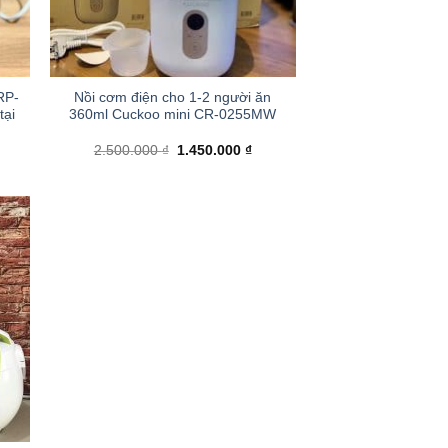
+
RP-
Nồi cơm điện cho 1-2 người ăn
tại
360ml Cuckoo mini CR-0255MW
iá
Giá
Giá
2.500.000
₫
1.450.000
₫
iện
gốc
hiện
i
là:
tại
.
:
2.500.000 ₫.
là:
.300.000 ₫.
1.450.000 ₫.