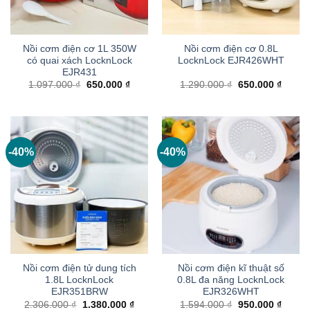
Nồi cơm điện cơ 1L 350W
Nồi cơm điện cơ 0.8L
có quai xách LocknLock
LocknLock EJR426WHT
EJR431
Giá
Giá
Giá
Giá
1.097.000
₫
650.000
₫
1.290.000
₫
650.000
₫
gốc
hiện
gốc
hiện
là:
tại
là:
tại
1.097.000 ₫.
là:
1.290.000 ₫.
là:
650.000 ₫.
650.00
-40%
-40%
Nồi cơm điện tử dung tích
Nồi cơm điện kĩ thuật số
1.8L LocknLock
0.8L đa năng LocknLock
EJR351BRW
EJR326WHT
Giá
Giá
Giá
Giá
2.306.000
₫
1.380.000
₫
1.594.000
₫
950.000
₫