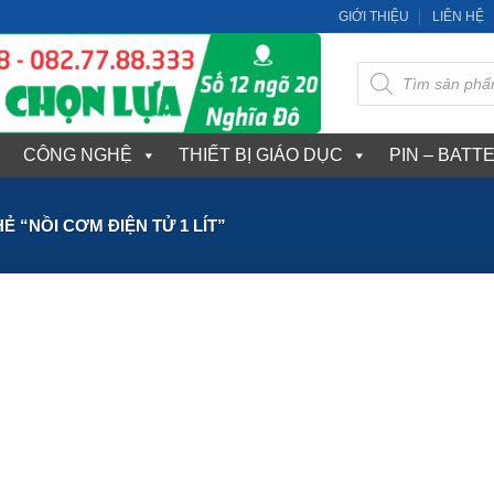
GIỚI THIỆU
LIÊN HỆ
Tìm
kiếm
sản
phẩm
CÔNG NGHỆ
THIẾT BỊ GIÁO DỤC
PIN – BATT
 “NỒI CƠM ĐIỆN TỬ 1 LÍT”