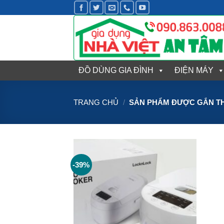
Bỏ
qua
nội
dung
ĐỒ DÙNG GIA ĐÌNH
ĐIỆN MÁY
TRANG CHỦ
/
SẢN PHẨM ĐƯỢC GẮN THẺ
-39%