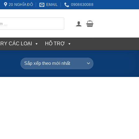
20 NGHĨA ĐÔ
EMAIL
0908630088
ERY CÁC LOẠI
HỖ TRỢ