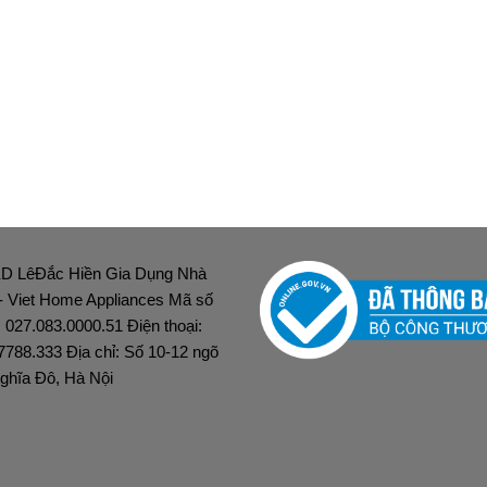
D LêĐắc Hiền Gia Dụng Nhà
 - Viet Home Appliances Mã số
: 027.083.0000.51 Điện thoại:
7788.333 Địa chỉ: Số 10-12 ngõ
ghĩa Đô, Hà Nội