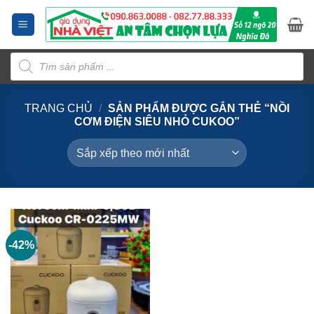
Bỏ
qua
nội
Tìm
dung
kiếm
sản
phẩm
TRANG CHỦ
/
SẢN PHẨM ĐƯỢC GẮN THẺ “NỒI
CƠM ĐIỆN SIÊU NHỎ CUKOO”
-42%