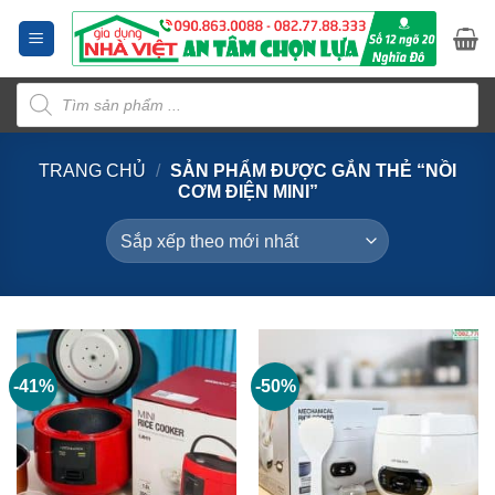
Bỏ
qua
nội
Tìm
dung
kiếm
sản
phẩm
TRANG CHỦ
/
SẢN PHẨM ĐƯỢC GẮN THẺ “NỒI
CƠM ĐIỆN MINI”
-41%
-50%