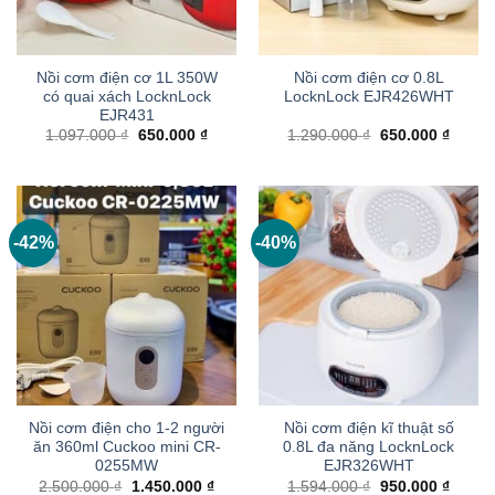
Nồi cơm điện cơ 1L 350W
Nồi cơm điện cơ 0.8L
có quai xách LocknLock
LocknLock EJR426WHT
EJR431
Giá
Giá
Giá
Giá
1.097.000
₫
650.000
₫
1.290.000
₫
650.000
₫
gốc
hiện
gốc
hiện
là:
tại
là:
tại
1.097.000 ₫.
là:
1.290.000 ₫.
là:
650.000 ₫.
650.00
-42%
-40%
Nồi cơm điện cho 1-2 người
Nồi cơm điện kĩ thuật số
ăn 360ml Cuckoo mini CR-
0.8L đa năng LocknLock
0255MW
EJR326WHT
Giá
Giá
Giá
Giá
2.500.000
₫
1.450.000
₫
1.594.000
₫
950.000
₫