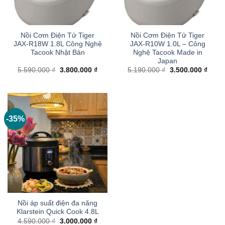
Nồi Cơm Điện Tử Tiger
Nồi Cơm Điện Tử Tiger
JAX-R18W 1.8L Công Nghệ
JAX-R10W 1.0L – Công
Tacook Nhật Bản
Nghệ Tacook Made in
Japan
Giá
Giá
Giá
Giá
5.590.000
₫
3.800.000
₫
5.190.000
₫
3.500.000
₫
gốc
hiện
gốc
hiện
là:
tại
là:
tại
5.590.000 ₫.
là:
5.190.000 ₫.
là:
3.800.000 ₫.
3.500
-35%
Nồi áp suất điện đa năng
Klarstein Quick Cook 4.8L
Giá
Giá
4.590.000
₫
3.000.000
₫