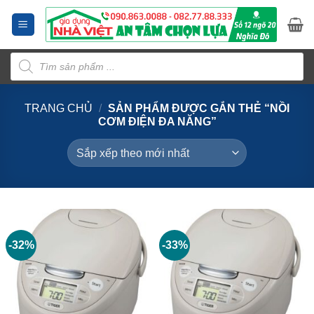
Bỏ
qua
nội
Tìm
dung
kiếm
sản
phẩm
TRANG CHỦ
/
SẢN PHẨM ĐƯỢC GẮN THẺ “NỒI
CƠM ĐIỆN ĐA NĂNG”
-32%
-33%