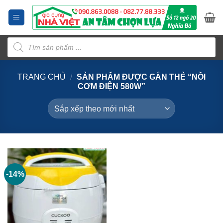
Bỏ
qua
nội
Tìm
dung
kiếm
sản
phẩm
TRANG CHỦ
/
SẢN PHẨM ĐƯỢC GẮN THẺ “NỒI
CƠM ĐIỆN 580W”
-14%