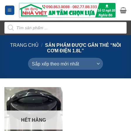
Bỏ
qua
nội
Tìm
dung
kiếm
sản
phẩm
TRANG CHỦ
/
SẢN PHẨM ĐƯỢC GẮN THẺ “NỒI
CƠM ĐIỆN 1.8L”
HẾT HÀNG