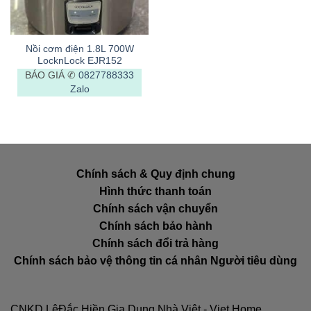
Nồi cơm điện 1.8L 700W
LocknLock EJR152
BÁO GIÁ ✆
0827788333
Zalo
Chính sách & Quy định chung
Hình thức thanh toán
Chính sách vận chuyển
Chính sách bảo hành
Chính sách đổi trả hàng
Chính sách bảo vệ thông tin cá nhân Người tiêu dùng
CNKD LêĐắc Hiền Gia Dụng Nhà Việt - Viet Home