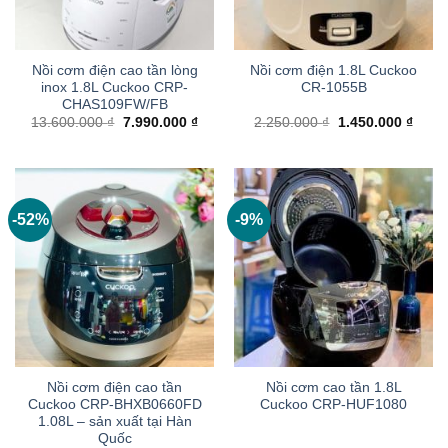
Nồi cơm điện cao tần lòng
Nồi cơm điện 1.8L Cuckoo
inox 1.8L Cuckoo CRP-
CR-1055B
CHAS109FW/FB
Giá
Giá
Giá
Giá
13.600.000
₫
7.990.000
₫
2.250.000
₫
1.450.000
₫
gốc
hiện
gốc
hiện
là:
tại
là:
tại
13.600.000 ₫.
là:
2.250.000 ₫.
là:
7.990.000 ₫.
1.450
-52%
-9%
Nồi cơm điện cao tần
Nồi cơm cao tần 1.8L
Cuckoo CRP-BHXB0660FD
Cuckoo CRP-HUF1080
1.08L – sản xuất tại Hàn
Quốc