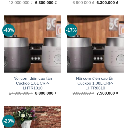
Giá
Giá
Giá
Giá
13.000.000
₫
6.300.000
₫
6.900.000
₫
6.300.000
₫
gốc
hiện
gốc
hiện
là:
tại
là:
tại
13.000.000 ₫.
là:
6.900.000 ₫.
là:
6.300.000 ₫.
6.300
-48%
-17%
Nồi cơm điện cao tần
Nồi cơm điện cao tần
Cuckoo 1.8L CRP-
Cuckoo 1.08L CRP-
LHTR1010
LHTR0610
Giá
Giá
Giá
Giá
17.000.000
₫
8.800.000
₫
9.000.000
₫
7.500.000
₫
gốc
hiện
gốc
hiện
là:
tại
là:
tại
17.000.000 ₫.
là:
9.000.000 ₫.
là:
8.800.000 ₫.
7.500
-23%