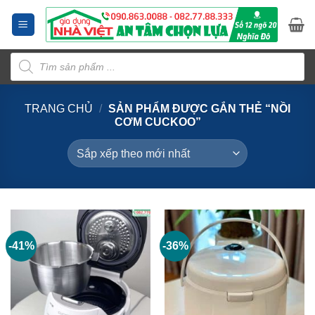
Bỏ
qua
nội
Tìm
dung
kiếm
sản
phẩm
TRANG CHỦ
/
SẢN PHẨM ĐƯỢC GẮN THẺ “NỒI
CƠM CUCKOO”
-41%
-36%