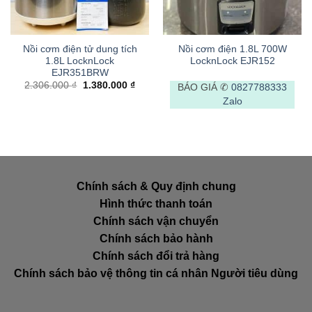
Nồi cơm điện tử dung tích
Nồi cơm điện 1.8L 700W
1.8L LocknLock
LocknLock EJR152
EJR351BRW
Giá
Giá
2.306.000
₫
1.380.000
₫
BÁO GIÁ ✆
0827788333
gốc
hiện
Zalo
là:
tại
2.306.000 ₫.
là:
1.380.000 ₫.
Chính sách & Quy định chung
Hình thức thanh toán
Chính sách vận chuyển
Chính sách bảo hành
Chính sách đổi trả hàng
Chính sách bảo vệ thông tin cá nhân Người tiêu dùng