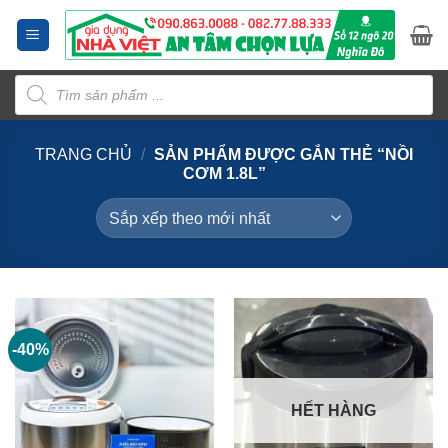
Bỏ
qua
nội
Tìm
dung
kiếm
sản
phẩm
TRANG CHỦ
/
SẢN PHẨM ĐƯỢC GẮN THẺ “NỒI
CƠM 1.8L”
-40%
HẾT HÀNG