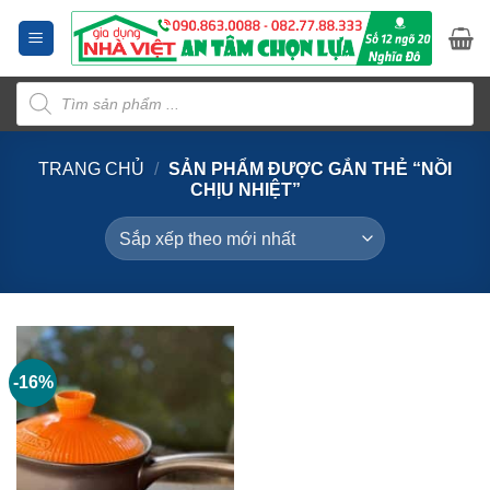
Bỏ
qua
nội
Tìm
dung
kiếm
sản
phẩm
TRANG CHỦ
/
SẢN PHẨM ĐƯỢC GẮN THẺ “NỒI
CHỊU NHIỆT”
-16%