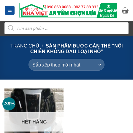
Bỏ
qua
nội
Tìm
dung
kiếm
sản
phẩm
TRANG CHỦ
/
SẢN PHẨM ĐƯỢC GẮN THẺ “NỒI
CHIÊN KHÔNG DẦU LOẠI NHỎ”
-39%
HẾT HÀNG