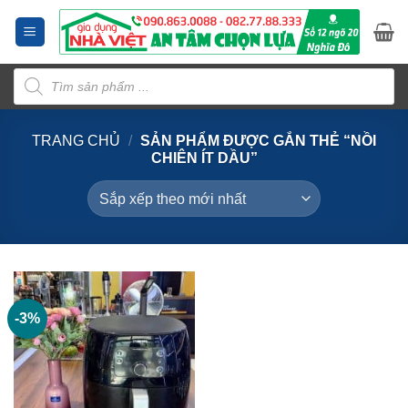
Bỏ
qua
nội
Tìm
dung
kiếm
sản
phẩm
TRANG CHỦ
/
SẢN PHẨM ĐƯỢC GẮN THẺ “NỒI
CHIÊN ÍT DẦU”
-3%