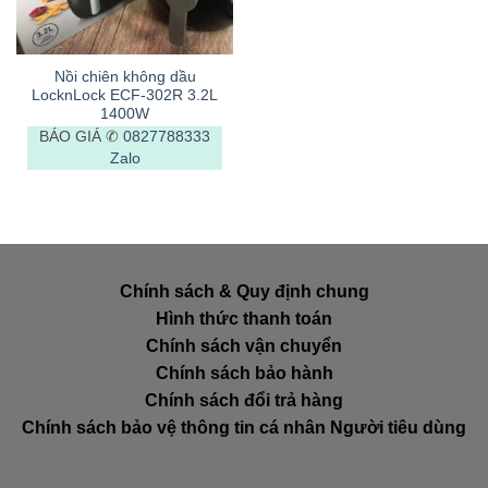
Nồi chiên không dầu
LocknLock ECF-302R 3.2L
1400W
BÁO GIÁ ✆
0827788333
Zalo
Chính sách & Quy định chung
Hình thức thanh toán
Chính sách vận chuyển
Chính sách bảo hành
Chính sách đổi trả hàng
Chính sách bảo vệ thông tin cá nhân Người tiêu dùng