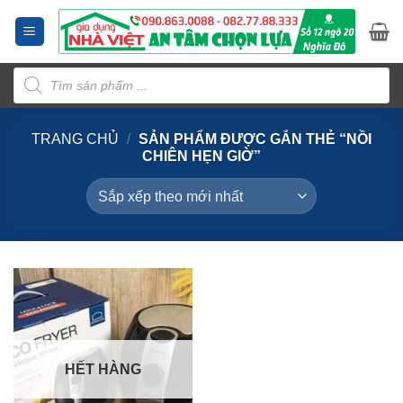
Bỏ
qua
nội
Tìm
dung
kiếm
sản
phẩm
TRANG CHỦ
/
SẢN PHẨM ĐƯỢC GẮN THẺ “NỒI
CHIÊN HẸN GIỜ”
HẾT HÀNG