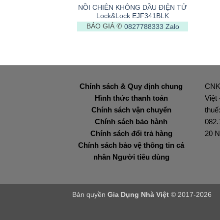
NỒI CHIÊN KHÔNG DẦU ĐIỆN TỬ
Lock&Lock EJF341BLK
BÁO GIÁ ✆
0827788333
Zalo
Chính sách & Quy định chung
CNK
Hình thức thanh toán
Việt
Chính sách vận chuyển
thuế
Chính sách bảo hành
082.
Chính sách đổi trả hàng
20 N
Chính sách bảo vệ thông tin cá
nhân Người tiêu dùng
Bản quyền
Gia Dụng Nhà Việt
© 2017-2026