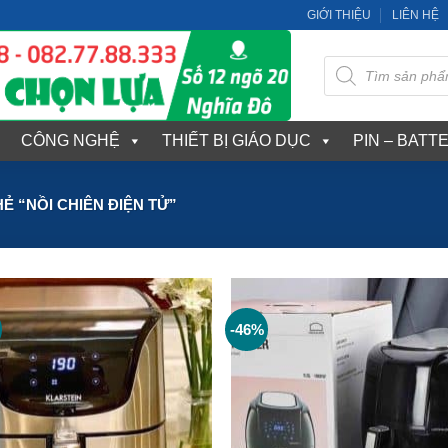
GIỚI THIỆU
LIÊN HỆ
Tìm
kiếm
sản
phẩm
CÔNG NGHỆ
THIẾT BỊ GIÁO DỤC
PIN – BATT
 “NỒI CHIÊN ĐIỆN TỬ”
-46%