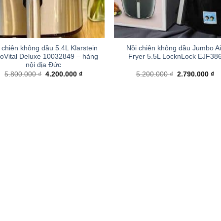
+
 chiên không dầu 5.4L Klarstein
Nồi chiên không dầu Jumbo Ai
oVital Deluxe 10032849 – hàng
Fryer 5.5L LocknLock EJF38
nội địa Đức
Giá
Giá
Giá
Gi
5.800.000
₫
4.200.000
₫
5.200.000
₫
2.790.000
₫
gốc
hiện
gốc
hi
là:
tại
là:
tại
5.800.000 ₫.
là:
5.200.000 ₫.
là:
4.200.000 ₫.
2.