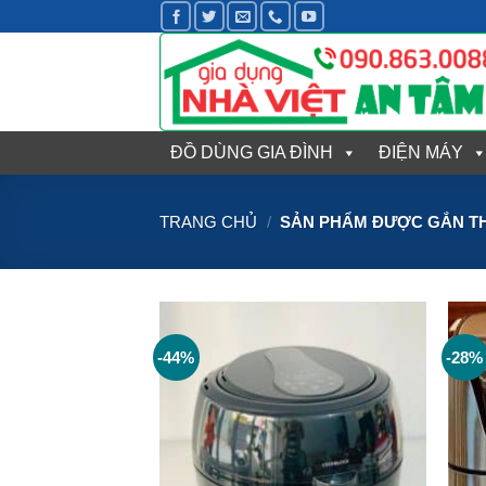
Bỏ
qua
nội
dung
ĐỒ DÙNG GIA ĐÌNH
ĐIỆN MÁY
TRANG CHỦ
/
SẢN PHẨM ĐƯỢC GẮN THẺ
-44%
-28%