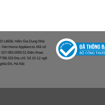
D LêĐắc Hiền Gia Dụng Nhà
 - Viet Home Appliances Mã số
: 027.083.0000.51 Điện thoại:
7788.333 Địa chỉ: Số 10-12 ngõ
ghĩa Đô, Hà Nội