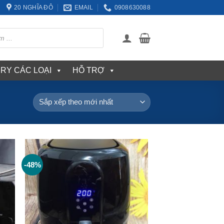
20 NGHĨA ĐÔ
EMAIL
0908630088
ERY CÁC LOẠI
HỖ TRỢ
-48%