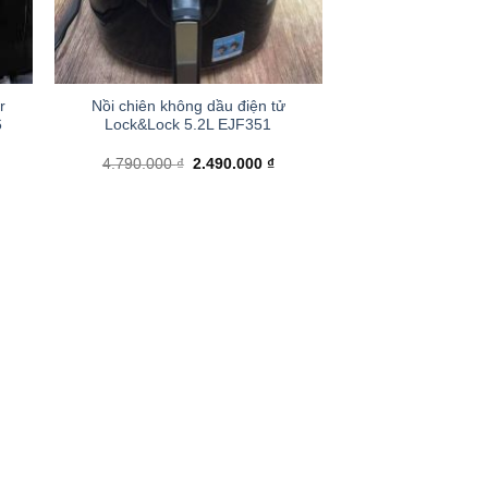
+
r
Nồi chiên không dầu điện tử
6
Lock&Lock 5.2L EJF351
á
Giá
Giá
4.790.000
₫
2.490.000
₫
ện
gốc
hiện
là:
tại
4.790.000 ₫.
là:
790.000 ₫.
2.490.000 ₫.