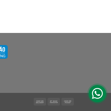
Cash
Bank
Cash
On
Transfer
on