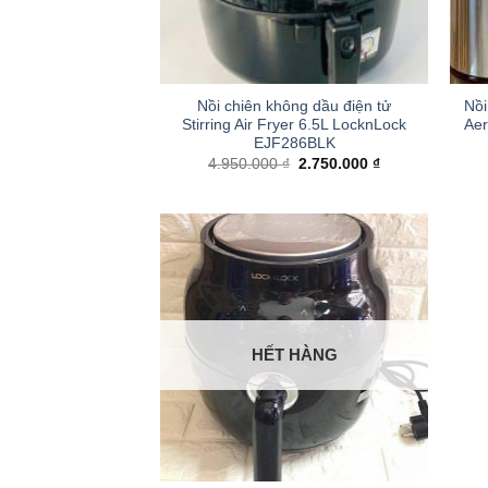
+
+
Nồi chiên không dầu điện tử
Nồi
Stirring Air Fryer 6.5L LocknLock
Aer
EJF286BLK
Giá
Giá
4.950.000
₫
2.750.000
₫
gốc
hiện
là:
tại
4.950.000 ₫.
là:
2.750.000 ₫.
HẾT HÀNG
+