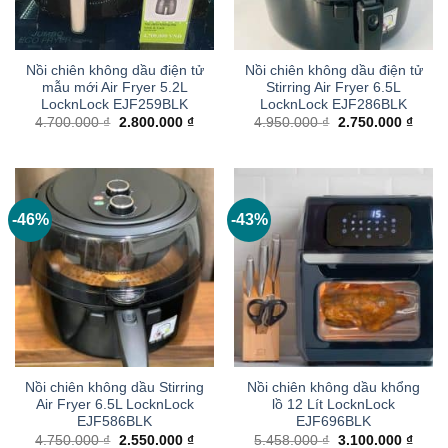
Nồi chiên không dầu điện tử
Nồi chiên không dầu điện tử
mẫu mới Air Fryer 5.2L
Stirring Air Fryer 6.5L
LocknLock EJF259BLK
LocknLock EJF286BLK
Giá
Giá
Giá
Giá
4.700.000
₫
2.800.000
₫
4.950.000
₫
2.750.000
₫
gốc
hiện
gốc
hiện
là:
tại
là:
tại
4.700.000 ₫.
là:
4.950.000 ₫.
là:
2.800.000 ₫.
2.750
-46%
-43%
Nồi chiên không dầu Stirring
Nồi chiên không dầu khổng
Air Fryer 6.5L LocknLock
lồ 12 Lít LocknLock
EJF586BLK
EJF696BLK
Giá
Giá
Giá
Giá
4.750.000
₫
2.550.000
₫
5.458.000
₫
3.100.000
₫