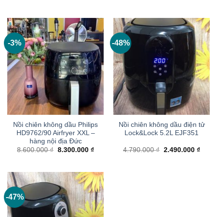
gốc
hiện
gốc
hiện
là:
tại
là:
tại
4.750.000 ₫.
là:
5.458.000 ₫.
là:
2.550.000 ₫.
3.100
-3%
-48%
Nồi chiên không dầu Philips
Nồi chiên không dầu điện tử
HD9762/90 Airfryer XXL –
Lock&Lock 5.2L EJF351
hàng nội địa Đức
Giá
Giá
Giá
Giá
8.600.000
₫
8.300.000
₫
4.790.000
₫
2.490.000
₫
gốc
hiện
gốc
hiện
là:
tại
là:
tại
8.600.000 ₫.
là:
4.790.000 ₫.
là:
8.300.000 ₫.
2.490
-47%