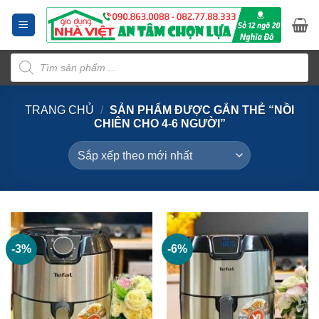
Bỏ
qua
nội
Tìm
dung
kiếm
sản
phẩm
TRANG CHỦ
/
SẢN PHẨM ĐƯỢC GẮN THẺ “NỒI
CHIÊN CHO 4-6 NGƯỜI”
-3%
-6%