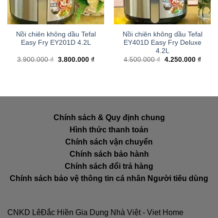
Nồi chiên không dầu Tefal
Nồi chiên không dầu Tefal
Easy Fry EY201D 4.2L
EY401D Easy Fry Deluxe
4.2L
Giá
Giá
Giá
Giá
3.900.000
₫
3.800.000
₫
4.500.000
₫
4.250.000
₫
gốc
hiện
gốc
hiện
là:
tại
là:
tại
3.900.000 ₫.
là:
4.500.000 ₫.
là:
3.800.000 ₫.
4.250
Chính sách & Quy định chung
Hình thức thanh toán
Chính sách vận chuyển
Chính sách bảo hành
Chính sách đổi trả hàng
Chính sách bảo vệ thông tin cá nhân Người tiêu dùng
CNKD LêĐắc Hiền Gia Dụng Nhà Việt - Viet Home