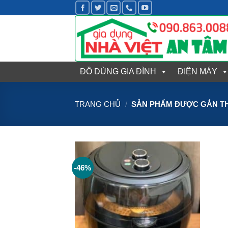
Bỏ
qua
nội
dung
ĐỒ DÙNG GIA ĐÌNH
ĐIỆN MÁY
TRANG CHỦ
/
SẢN PHẨM ĐƯỢC GẮN THẺ
-46%