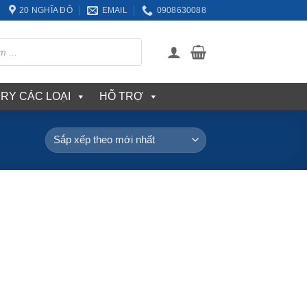
20 NGHĨA ĐÔ
EMAIL
0908630088
ERY CÁC LOẠI
HỖ TRỢ