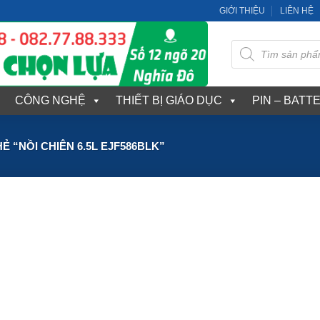
GIỚI THIỆU
LIÊN HỆ
Tìm
kiếm
sản
phẩm
CÔNG NGHỆ
THIẾT BỊ GIÁO DỤC
PIN – BATT
 “NỒI CHIÊN 6.5L EJF586BLK”