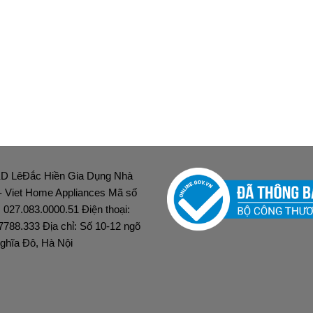
D LêĐắc Hiền Gia Dụng Nhà
 - Viet Home Appliances Mã số
: 027.083.0000.51 Điện thoại:
7788.333 Địa chỉ: Số 10-12 ngõ
ghĩa Đô, Hà Nội