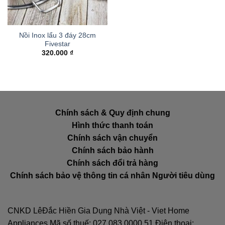
Nồi Inox lẩu 3 đáy 28cm
Fivestar
320.000
₫
Chính sách & Quy định chung
Hình thức thanh toán
Chính sách vận chuyển
Chính sách bảo hành
Chính sách đổi trả hàng
Chính sách bảo vệ thông tin cá nhân Người tiêu dùng
CNKD LêĐắc Hiền Gia Dụng Nhà Việt - Viet Home
Appliances Mã số thuế: 027.083.0000.51 Điện thoại: