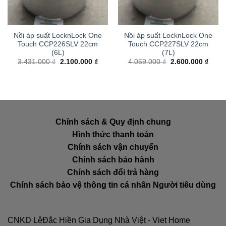
Nồi áp suất LocknLock One
Nồi áp suất LocknLock One
Touch CCP226SLV 22cm
Touch CCP227SLV 22cm
(6L)
(7L)
Giá
Giá
Giá
Giá
3.431.000
₫
2.100.000
₫
4.059.000
₫
2.600.000
₫
gốc
hiện
gốc
hiện
là:
tại
là:
tại
3.431.000 ₫.
là:
4.059.000 ₫.
là:
2.100.000 ₫.
2.600
Chính sách & Quy định chung
Hình thức thanh toán
Chính sách vận chuyển
Chính sách bảo hành
Chính sách đổi trả hàng
Chính sách bảo vệ thông tin cá nhân Người tiêu dùng
CNKD LêĐắc Hiền Gia Dụng Nhà Việt - Viet Home