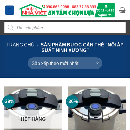
Bỏ
qua
nội
Tìm
dung
kiếm
sản
phẩm
TRANG CHỦ
/
SẢN PHẨM ĐƯỢC GẮN THẺ “NỒI ÁP
SUẤT NINH XƯƠNG”
-39%
-36%
HẾT HÀNG