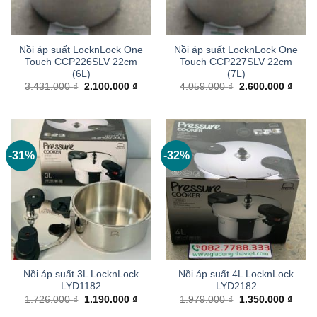
Nồi áp suất LocknLock One
Nồi áp suất LocknLock One
Touch CCP226SLV 22cm
Touch CCP227SLV 22cm
(6L)
(7L)
Giá
Giá
Giá
Giá
3.431.000
₫
2.100.000
₫
4.059.000
₫
2.600.000
₫
gốc
hiện
gốc
hiện
là:
tại
là:
tại
3.431.000 ₫.
là:
4.059.000 ₫.
là:
2.100.000 ₫.
2.600
-31%
-32%
Nồi áp suất 3L LocknLock
Nồi áp suất 4L LocknLock
LYD1182
LYD2182
Giá
Giá
Giá
Giá
1.726.000
₫
1.190.000
₫
1.979.000
₫
1.350.000
₫
gốc
hiện
gốc
hiện