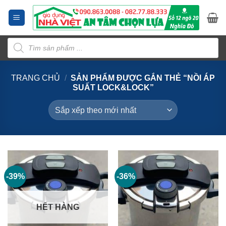
Bỏ
qua
nội
Tìm
dung
kiếm
sản
phẩm
TRANG CHỦ
/
SẢN PHẨM ĐƯỢC GẮN THẺ “NỒI ÁP
SUẤT LOCK&LOCK”
-39%
-36%
HẾT HÀNG