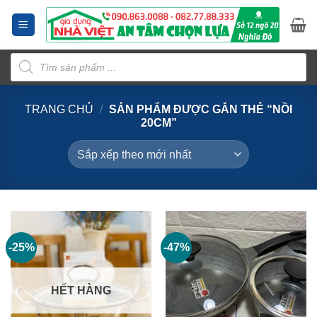
Bỏ
qua
nội
Tìm
dung
kiếm
sản
phẩm
TRANG CHỦ
/
SẢN PHẨM ĐƯỢC GẮN THẺ “NỒI
20CM”
-25%
-47%
HẾT HÀNG