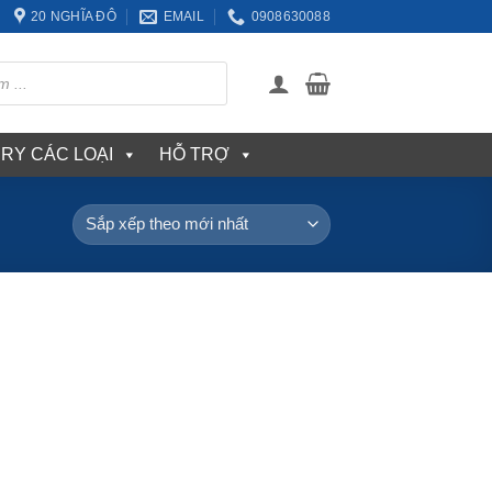
20 NGHĨA ĐÔ
EMAIL
0908630088
ERY CÁC LOẠI
HỖ TRỢ