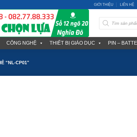
GIỚI THIỆU
LIÊN HỆ
Tìm
kiếm
sản
phẩm
CÔNG NGHỆ
THIẾT BỊ GIÁO DỤC
PIN – BATT
Ẻ “NL-CP01”