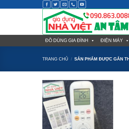
Bỏ
qua
nội
dung
ĐỒ DÙNG GIA ĐÌNH
ĐIỆN MÁY
TRANG CHỦ
/
SẢN PHẨM ĐƯỢC GẮN TH