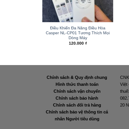
+
Điều Khiển Đa Năng Điều Hòa
Casper NL-CP01 Tương Thích Mọi
Dòng Máy
120.000
₫
Chính sách & Quy định chung
CNK
Hình thức thanh toán
Việt
Chính sách vận chuyển
thuế
Chính sách bảo hành
082.
Chính sách đổi trả hàng
20 N
Chính sách bảo vệ thông tin cá
nhân Người tiêu dùng