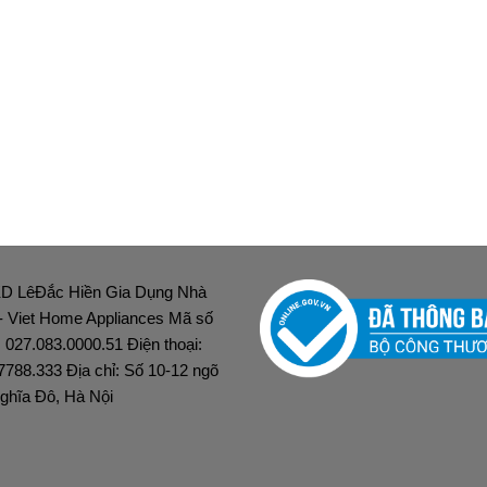
D LêĐắc Hiền Gia Dụng Nhà
 - Viet Home Appliances Mã số
: 027.083.0000.51 Điện thoại:
7788.333 Địa chỉ: Số 10-12 ngõ
ghĩa Đô, Hà Nội