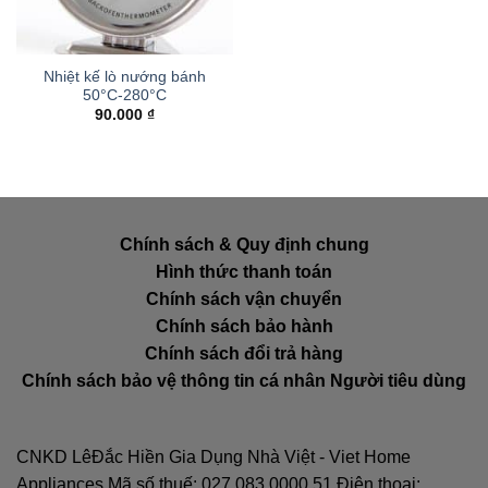
Nhiệt kế lò nướng bánh
50°C-280°C
90.000
₫
Chính sách & Quy định chung
Hình thức thanh toán
Chính sách vận chuyển
Chính sách bảo hành
Chính sách đổi trả hàng
Chính sách bảo vệ thông tin cá nhân Người tiêu dùng
CNKD LêĐắc Hiền Gia Dụng Nhà Việt - Viet Home
Appliances Mã số thuế: 027.083.0000.51 Điện thoại: