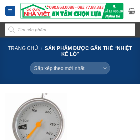
Bỏ
qua
nội
Tìm
dung
kiếm
sản
phẩm
TRANG CHỦ
/
SẢN PHẨM ĐƯỢC GẮN THẺ “NHIỆT
KẾ LÒ”