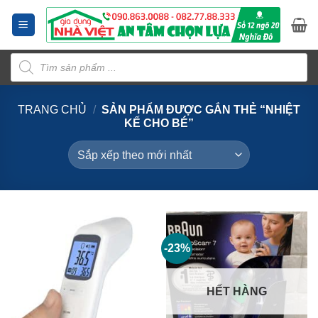
Bỏ
qua
nội
Tìm
dung
kiếm
sản
phẩm
TRANG CHỦ
/
SẢN PHẨM ĐƯỢC GẮN THẺ “NHIỆT
KẾ CHO BÉ”
-23%
HẾT HÀNG