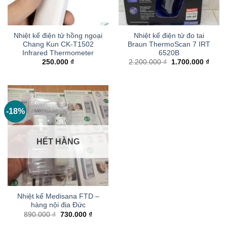
Nhiệt kế điện tử hồng ngoại
Nhiệt kế điện tử đo tai
Chang Kun CK-T1502
Braun ThermoScan 7 IRT
Infrared Thermometer
6520B
Giá
Giá
250.000
₫
2.200.000
₫
1.700.000
₫
gốc
hiện
là:
tại
2.200.000 ₫.
là:
1.700
-18%
HẾT HÀNG
Nhiệt kế Medisana FTD –
hàng nội địa Đức
Giá
Giá
890.000
₫
730.000
₫
gốc
hiện