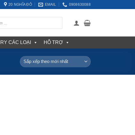
20 NGHĨA ĐÔ
EMAIL
0908630088
ERY CÁC LOẠI
HỖ TRỢ