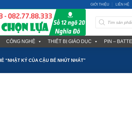
GIỚI THIỆU
LIÊN HỆ
Tìm
kiếm
sản
phẩm
CÔNG NGHỆ
THIẾT BỊ GIÁO DỤC
PIN – BATT
Ẻ “NHẬT KÝ CỦA CẬU BÉ NHÚT NHÁT”