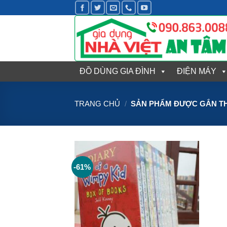
Bỏ
qua
nội
dung
ĐỒ DÙNG GIA ĐÌNH
ĐIỆN MÁY
TRANG CHỦ
/
SẢN PHẨM ĐƯỢC GẮN TH
-61%