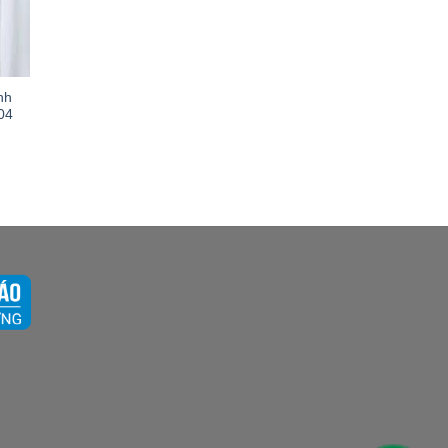
nh
04
000 ₫.