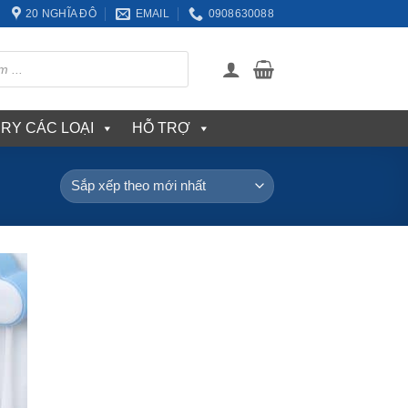
20 NGHĨA ĐÔ
EMAIL
0908630088
ERY CÁC LOẠI
HỖ TRỢ