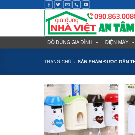
Bỏ
qua
nội
dung
ĐỒ DÙNG GIA ĐÌNH
ĐIỆN MÁY
TRANG CHỦ
/
SẢN PHẨM ĐƯỢC GẮN TH