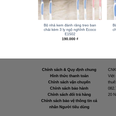
+
+
Bộ nhả kem đánh răng treo ban
B
chải kèm 3 ly ngộ nghĩnh Ecoco
c
E1502
190.000
₫
Chính sách & Quy định chung
CNK
Hình thức thanh toán
Việt
Chính sách vận chuyển
thuế
Chính sách bảo hành
082.
Chính sách đổi trả hàng
20 N
Chính sách bảo vệ thông tin cá
nhân Người tiêu dùng