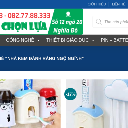
GIỚI THIỆU
LIÊN HỆ
Tìm
kiếm
sản
phẩm
CÔNG NGHỆ
THIẾT BỊ GIÁO DỤC
PIN – BATT
Ẻ “NHẢ KEM ĐÁNH RĂNG NGỘ NGĨNH”
-17%