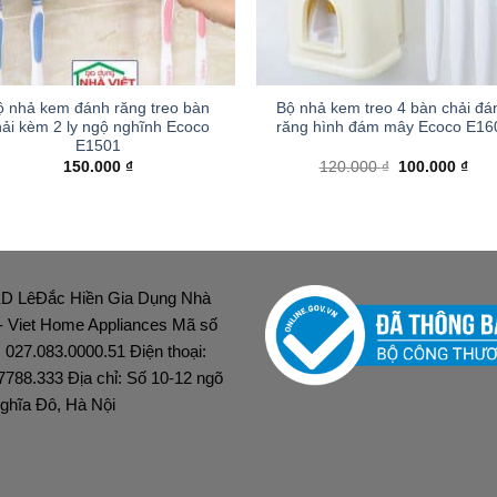
+
ộ nhả kem đánh răng treo bàn
Bộ nhả kem treo 4 bàn chải đá
hải kèm 2 ly ngộ nghĩnh Ecoco
răng hình đám mây Ecoco E16
E1501
Giá
Giá
150.000
₫
120.000
₫
100.000
₫
gốc
hiện
là:
tại
120.000 ₫.
là:
100.
D LêĐắc Hiền Gia Dụng Nhà
 - Viet Home Appliances Mã số
: 027.083.0000.51 Điện thoại:
7788.333 Địa chỉ: Số 10-12 ngõ
ghĩa Đô, Hà Nội