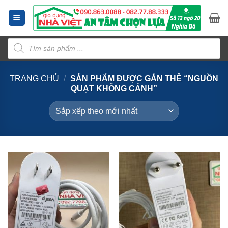
Bỏ
qua
nội
Tìm
dung
kiếm
sản
phẩm
TRANG CHỦ
/
SẢN PHẨM ĐƯỢC GẮN THẺ “NGUỒN
QUẠT KHÔNG CÁNH”