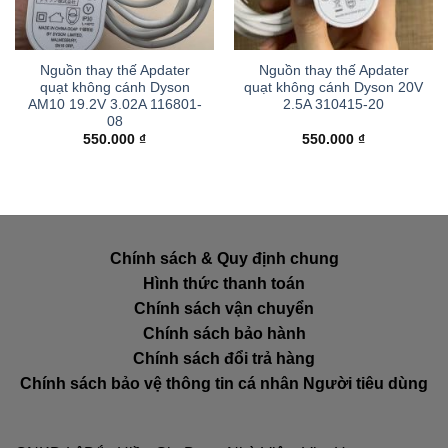
Nguồn thay thế Apdater
Nguồn thay thế Apdater
quạt không cánh Dyson
quạt không cánh Dyson 20V
AM10 19.2V 3.02A 116801-
2.5A 310415-20
08
550.000
₫
550.000
₫
Chính sách & Quy định chung
Hình thức thanh toán
Chính sách vận chuyển
Chính sách bảo hành
Chính sách đổi trả hàng
Chính sách bảo vệ thông tin cá nhân Người tiêu dùng