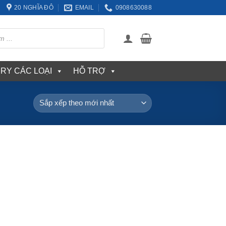
20 NGHĨA ĐÔ
EMAIL
0908630088
ERY CÁC LOẠI
HỖ TRỢ