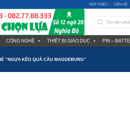
GIỚI THIỆU
LIÊN HỆ
Tìm
kiếm
sản
phẩm
CÔNG NGHỆ
THIẾT BỊ GIÁO DỤC
PIN – BATT
HẺ “NGỰA KÉO QUẢ CẦU MAGDEBURG”