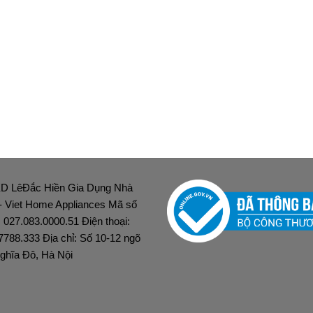
D LêĐắc Hiền Gia Dụng Nhà
 - Viet Home Appliances Mã số
: 027.083.0000.51 Điện thoại:
7788.333 Địa chỉ: Số 10-12 ngõ
ghĩa Đô, Hà Nội