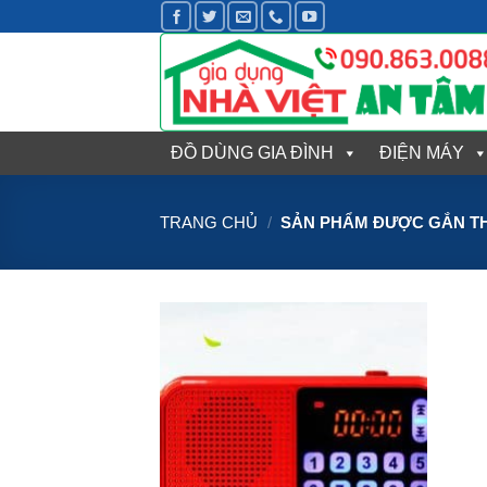
Bỏ
qua
nội
dung
ĐỒ DÙNG GIA ĐÌNH
ĐIỆN MÁY
TRANG CHỦ
/
SẢN PHẨM ĐƯỢC GẮN TH