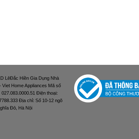
D LêĐắc Hiền Gia Dụng Nhà
 - Viet Home Appliances Mã số
: 027.083.0000.51 Điện thoại:
7788.333 Địa chỉ: Số 10-12 ngõ
ghĩa Đô, Hà Nội