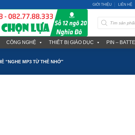
GIỚI THIỆU
LIÊN HỆ
Tìm
kiếm
sản
phẩm
CÔNG NGHỆ
THIẾT BỊ GIÁO DỤC
PIN – BATT
Ẻ “NGHE MP3 TỪ THẺ NHỚ”