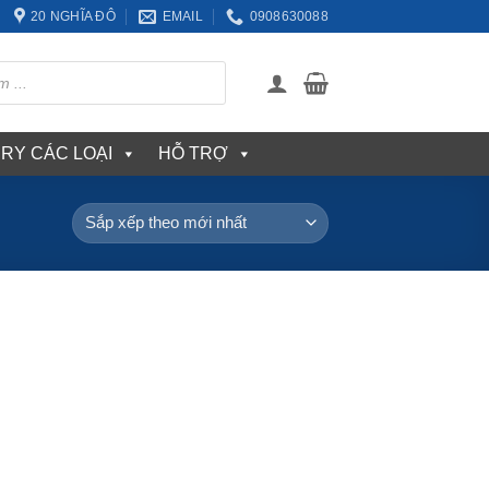
20 NGHĨA ĐÔ
EMAIL
0908630088
ERY CÁC LOẠI
HỖ TRỢ