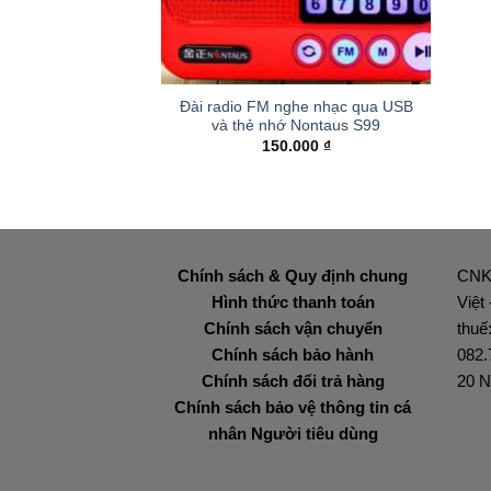
+
Đài radio FM nghe nhạc qua USB
và thẻ nhớ Nontaus S99
150.000
₫
Chính sách & Quy định chung
CNK
Hình thức thanh toán
Việt
Chính sách vận chuyển
thuế
Chính sách bảo hành
082.
Chính sách đổi trả hàng
20 N
Chính sách bảo vệ thông tin cá
nhân Người tiêu dùng