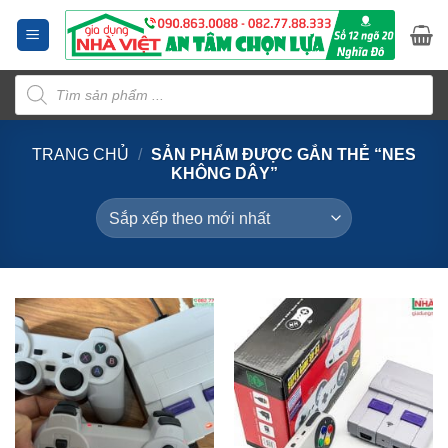
Bỏ
qua
nội
Tìm
dung
kiếm
sản
phẩm
TRANG CHỦ
/
SẢN PHẨM ĐƯỢC GẮN THẺ “NES
KHÔNG DÂY”