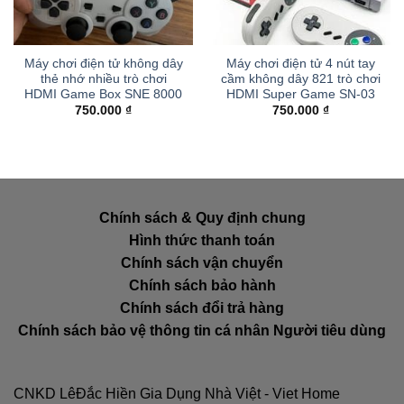
Máy chơi điện tử không dây
Máy chơi điện tử 4 nút tay
thẻ nhớ nhiều trò chơi
cầm không dây 821 trò chơi
HDMI Game Box SNE 8000
HDMI Super Game SN-03
750.000
₫
750.000
₫
Chính sách & Quy định chung
Hình thức thanh toán
Chính sách vận chuyển
Chính sách bảo hành
Chính sách đổi trả hàng
Chính sách bảo vệ thông tin cá nhân Người tiêu dùng
CNKD LêĐắc Hiền Gia Dụng Nhà Việt - Viet Home