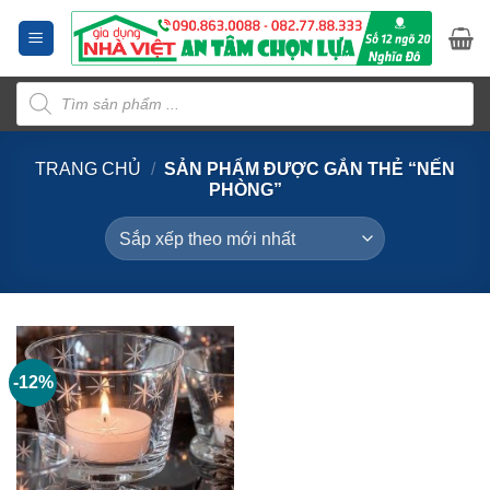
Bỏ
qua
nội
Tìm
dung
kiếm
sản
phẩm
TRANG CHỦ
/
SẢN PHẨM ĐƯỢC GẮN THẺ “NẾN
PHÒNG”
-12%