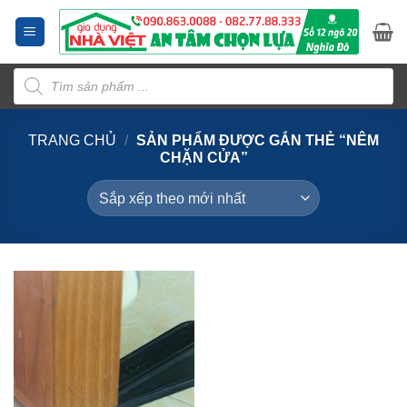
Bỏ
qua
nội
Tìm
dung
kiếm
sản
phẩm
TRANG CHỦ
/
SẢN PHẨM ĐƯỢC GẮN THẺ “NÊM
CHẶN CỬA”