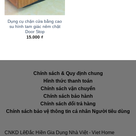
Dụng cụ chặn cửa bằng cao
su hình tam giác nêm chặt
Door Stop
15.000
₫
Chính sách & Quy định chung
Hình thức thanh toán
Chính sách vận chuyển
Chính sách bảo hành
Chính sách đổi trả hàng
Chính sách bảo vệ thông tin cá nhân Người tiêu dùng
CNKD LêĐắc Hiền Gia Dụng Nhà Việt - Viet Home