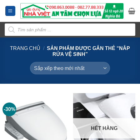
Bỏ
qua
nội
Tìm
dung
kiếm
sản
phẩm
TRANG CHỦ
/
SẢN PHẨM ĐƯỢC GẮN THẺ “NẮP
RỬA VỆ SINH”
-30%
HẾT HÀNG