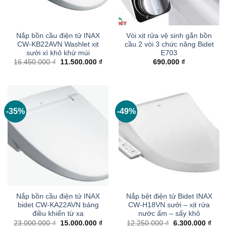
Nắp bồn cầu điện tử INAX
Vòi xịt rửa vệ sinh gắn bồn
CW-KB22AVN Washlet xịt
cầu 2 vòi 3 chức năng Bidet
sưởi xì khô khử mùi
E703
Giá
Giá
16.450.000
₫
11.500.000
₫
690.000
₫
gốc
hiện
là:
tại
16.450.000 ₫.
là:
11.500.000 ₫.
-35%
-49%
Nắp bồn cầu điện tử INAX
Nắp bệt điện tử Bidet INAX
bidet CW-KA22AVN bảng
CW-H18VN sưởi – xịt rửa
điều khiển từ xa
nước ấm – sấy khô
Giá
Giá
Giá
Giá
23.000.000
₫
15.000.000
₫
12.250.000
₫
6.300.000
₫