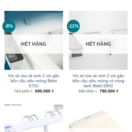
gốc
hiện
gốc
hiện
là:
tại
là:
tại
23.000.000 ₫.
là:
12.250.000 ₫.
là:
15.000.000 ₫.
6.30
-8%
-11%
HẾT HÀNG
HẾT HÀNG
Vòi xịt rửa vệ sinh 2 vòi gắn
Vòi xịt rửa vệ sinh 2 vòi gắn
bồn cầu siêu mỏng Bidet
bồn cầu siêu mỏng có nóng
E702
lạnh Bidet E802
Giá
Giá
Giá
Giá
750.000
₫
690.000
₫
890.000
₫
790.000
₫
gốc
hiện
gốc
hiện
là:
tại
là:
tại
750.000 ₫.
là:
890.000 ₫.
là:
690.000 ₫.
790.000