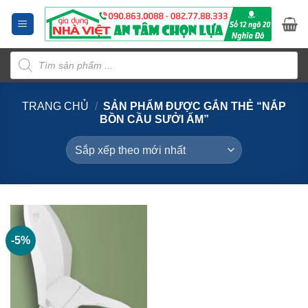
Bỏ
qua
nội
Tìm
dung
kiếm
sản
phẩm
TRANG CHỦ
/
SẢN PHẨM ĐƯỢC GẮN THẺ “NẮP
BỒN CẦU SƯỞI ẤM”
-5%