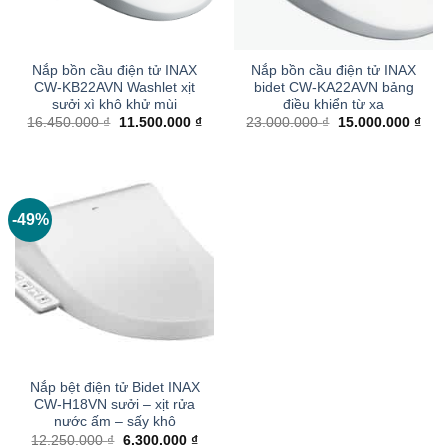
Nắp bồn cầu điện tử INAX
Nắp bồn cầu điện tử INAX
CW-KB22AVN Washlet xịt
bidet CW-KA22AVN bảng
sưởi xì khô khử mùi
điều khiển từ xa
Giá
Giá
Giá
Giá
16.450.000
₫
11.500.000
₫
23.000.000
₫
15.000.000
₫
gốc
hiện
gốc
hiện
là:
tại
là:
tại
16.450.000 ₫.
là:
23.000.000 ₫.
là:
11.500.000 ₫.
15.0
-49%
Nắp bệt điện tử Bidet INAX
CW-H18VN sưởi – xịt rửa
nước ấm – sấy khô
Giá
Giá
12.250.000
₫
6.300.000
₫