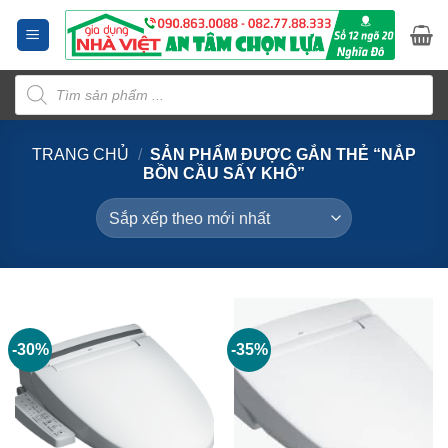
Bỏ
qua
nội
Tìm
dung
kiếm
sản
phẩm
TRANG CHỦ
/
SẢN PHẨM ĐƯỢC GẮN THẺ “NẮP
BỒN CẦU SẤY KHÔ”
-30%
-35%