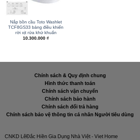
Nắp bồn cầu Toto Washlet
TCF8GS33 bảng điều khiển
rời xịt rửa khử khuẩn
10.300.000
₫
Chính sách & Quy định chung
Hình thức thanh toán
Chính sách vận chuyển
Chính sách bảo hành
Chính sách đổi trả hàng
Chính sách bảo vệ thông tin cá nhân Người tiêu dùng
CNKD LêĐắc Hiền Gia Dụng Nhà Việt - Viet Home