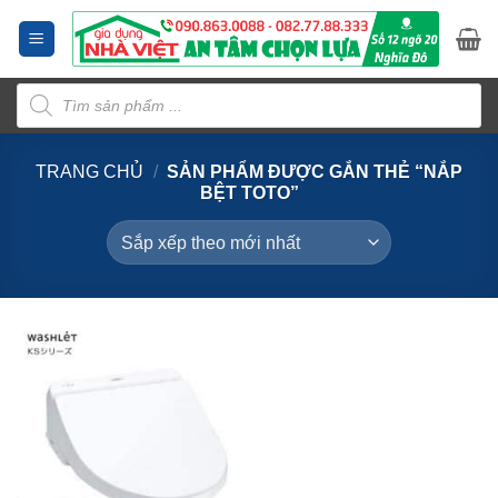
Bỏ
qua
nội
Tìm
dung
kiếm
sản
phẩm
TRANG CHỦ
/
SẢN PHẨM ĐƯỢC GẮN THẺ “NẮP
BỆT TOTO”