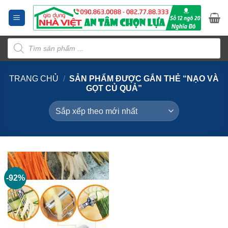
Bỏ
qua
nội
Tìm
dung
kiếm
sản
phẩm
TRANG CHỦ
/
SẢN PHẨM ĐƯỢC GẮN THẺ “NẠO VÀ
GỌT CỦ QUẢ”
-92%