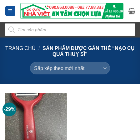
Bỏ
qua
nội
Tìm
dung
kiếm
sản
phẩm
TRANG CHỦ
/
SẢN PHẨM ĐƯỢC GẮN THẺ “NẠO CỤ
QUẢ THUỴ SĨ”
-29%