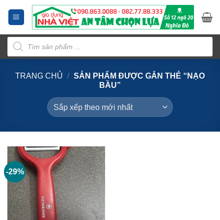
Bỏ
qua
nội
Tìm
dung
kiếm
sản
phẩm
TRANG CHỦ
/
SẢN PHẨM ĐƯỢC GẮN THẺ “NẠO
BẦU”
-29%