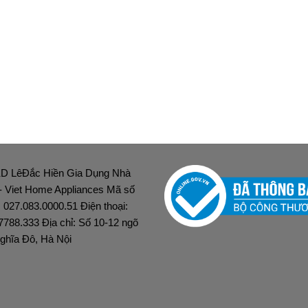
D LêĐắc Hiền Gia Dụng Nhà
 - Viet Home Appliances Mã số
: 027.083.0000.51 Điện thoại:
7788.333 Địa chỉ: Số 10-12 ngõ
ghĩa Đô, Hà Nội