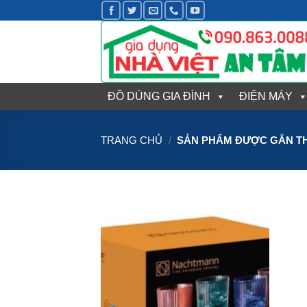
Bỏ
qua
nội
dung
ĐỒ DÙNG GIA ĐÌNH
ĐIỆN MÁY
TRANG CHỦ
/
SẢN PHẨM ĐƯỢC GẮN TH