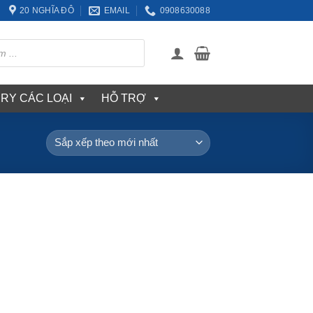
20 NGHĨA ĐÔ
EMAIL
0908630088
ERY CÁC LOẠI
HỖ TRỢ