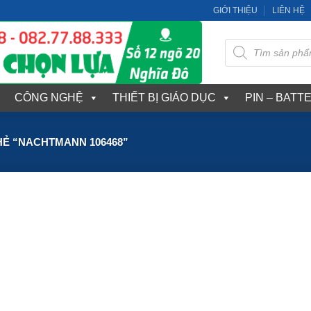
GIỚI THIỆU
LIÊN HỆ
Tìm
kiếm
sản
phẩm
CÔNG NGHỆ
THIẾT BỊ GIÁO DỤC
PIN – BATT
Ẻ “NACHTMANN 106468”