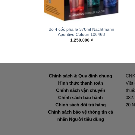
+
Bộ 4 cốc pha lê 370ml Nachtmann
Aperitivo Colouri 106468
1.250.000
₫
Chính sách & Quy định chung
CNK
Hình thức thanh toán
Việt
Chính sách vận chuyển
thuế
Chính sách bảo hành
082.
Chính sách đổi trả hàng
20 N
Chính sách bảo vệ thông tin cá
nhân Người tiêu dùng