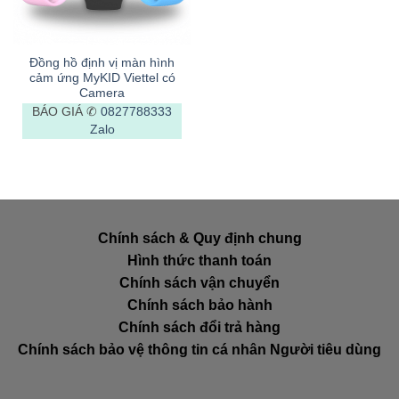
Đồng hồ định vị màn hình
cảm ứng MyKID Viettel có
Camera
BÁO GIÁ ✆
0827788333
Zalo
Chính sách & Quy định chung
Hình thức thanh toán
Chính sách vận chuyển
Chính sách bảo hành
Chính sách đổi trả hàng
Chính sách bảo vệ thông tin cá nhân Người tiêu dùng