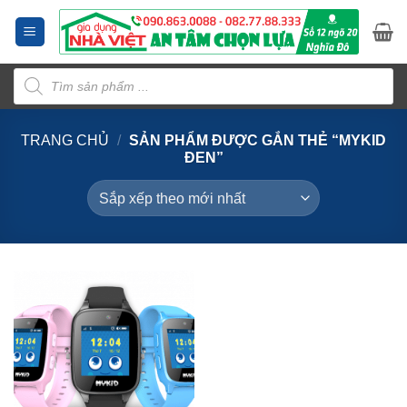
Bỏ
qua
nội
Tìm
dung
kiếm
sản
phẩm
TRANG CHỦ
/
SẢN PHẨM ĐƯỢC GẮN THẺ “MYKID
ĐEN”